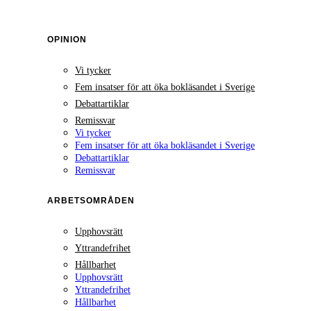
OPINION
Vi tycker
Fem insatser för att öka bokläsandet i Sverige
Debattartiklar
Remissvar
Vi tycker
Fem insatser för att öka bokläsandet i Sverige
Debattartiklar
Remissvar
ARBETSOMRÅDEN
Upphovsrätt
Yttrandefrihet
Hållbarhet
Upphovsrätt
Yttrandefrihet
Hållbarhet