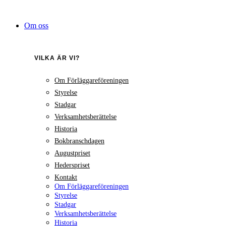
Hoppa
till
Om oss
innehåll
VILKA ÄR VI?
Om Förläggareföreningen
Styrelse
Stadgar
Verksamhetsberättelse
Historia
Bokbranschdagen
Augustpriset
Hederspriset
Kontakt
Om Förläggareföreningen
Styrelse
Stadgar
Verksamhetsberättelse
Historia