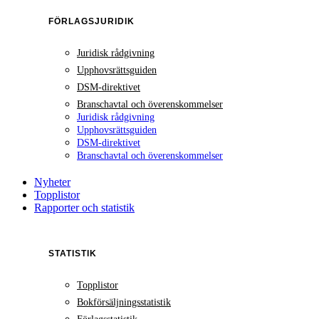
FÖRLAGSJURIDIK
Juridisk rådgivning
Upphovsrättsguiden
DSM-direktivet
Branschavtal och överenskommelser
Juridisk rådgivning
Upphovsrättsguiden
DSM-direktivet
Branschavtal och överenskommelser
Nyheter
Topplistor
Rapporter och statistik
STATISTIK
Topplistor
Bokförsäljningsstatistik