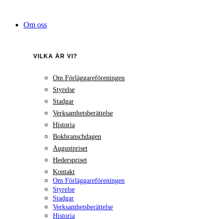
Hoppa
till
Om oss
innehåll
VILKA ÄR VI?
Om Förläggareföreningen
Styrelse
Stadgar
Verksamhetsberättelse
Historia
Bokbranschdagen
Augustpriset
Hederspriset
Kontakt
Om Förläggareföreningen
Styrelse
Stadgar
Verksamhetsberättelse
Historia