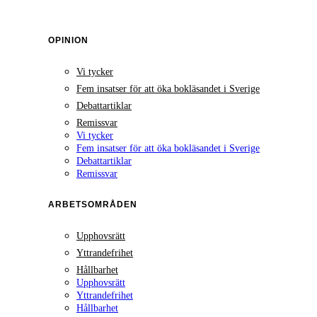
OPINION
Vi tycker
Fem insatser för att öka bokläsandet i Sverige
Debattartiklar
Remissvar
Vi tycker
Fem insatser för att öka bokläsandet i Sverige
Debattartiklar
Remissvar
ARBETSOMRÅDEN
Upphovsrätt
Yttrandefrihet
Hållbarhet
Upphovsrätt
Yttrandefrihet
Hållbarhet