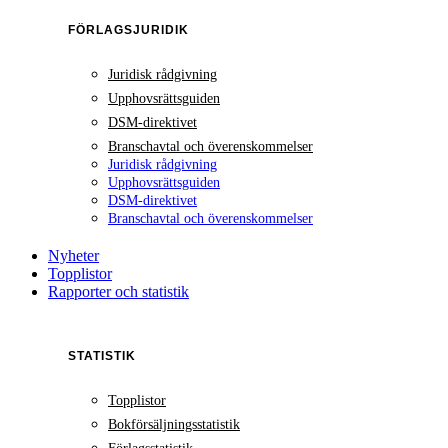
FÖRLAGSJURIDIK
Juridisk rådgivning
Upphovsrättsguiden
DSM-direktivet
Branschavtal och överenskommelser
Juridisk rådgivning
Upphovsrättsguiden
DSM-direktivet
Branschavtal och överenskommelser
Nyheter
Topplistor
Rapporter och statistik
STATISTIK
Topplistor
Bokförsäljningsstatistik