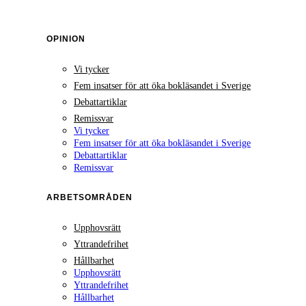
OPINION
Vi tycker
Fem insatser för att öka bokläsandet i Sverige
Debattartiklar
Remissvar
Vi tycker
Fem insatser för att öka bokläsandet i Sverige
Debattartiklar
Remissvar
ARBETSOMRÅDEN
Upphovsrätt
Yttrandefrihet
Hållbarhet
Upphovsrätt
Yttrandefrihet
Hållbarhet