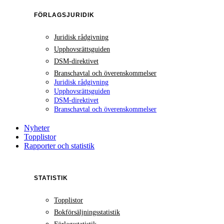
FÖRLAGSJURIDIK
Juridisk rådgivning
Upphovsrättsguiden
DSM-direktivet
Branschavtal och överenskommelser
Juridisk rådgivning
Upphovsrättsguiden
DSM-direktivet
Branschavtal och överenskommelser
Nyheter
Topplistor
Rapporter och statistik
STATISTIK
Topplistor
Bokförsäljningsstatistik