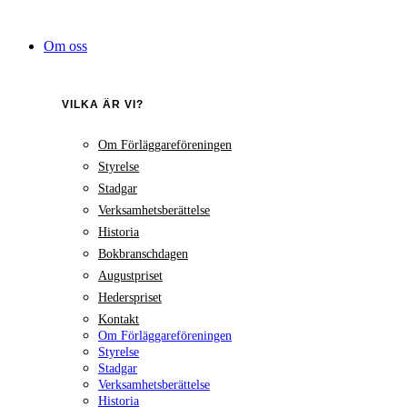
Hoppa
till
Om oss
innehåll
VILKA ÄR VI?
Om Förläggareföreningen
Styrelse
Stadgar
Verksamhetsberättelse
Historia
Bokbranschdagen
Augustpriset
Hederspriset
Kontakt
Om Förläggareföreningen
Styrelse
Stadgar
Verksamhetsberättelse
Historia