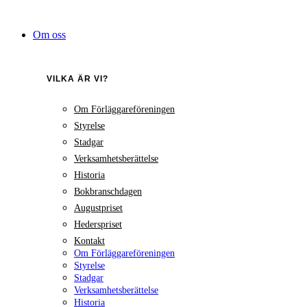
Hoppa
till
Om oss
innehåll
VILKA ÄR VI?
Om Förläggareföreningen
Styrelse
Stadgar
Verksamhetsberättelse
Historia
Bokbranschdagen
Augustpriset
Hederspriset
Kontakt
Om Förläggareföreningen
Styrelse
Stadgar
Verksamhetsberättelse
Historia