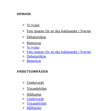
OPINION
Vi tycker
Fem insatser för att öka bokläsandet i Sverige
Debattartiklar
Remissvar
Vi tycker
Fem insatser för att öka bokläsandet i Sverige
Debattartiklar
Remissvar
ARBETSOMRÅDEN
Upphovsrätt
Yttrandefrihet
Hållbarhet
Upphovsrätt
Yttrandefrihet
Hållbarhet