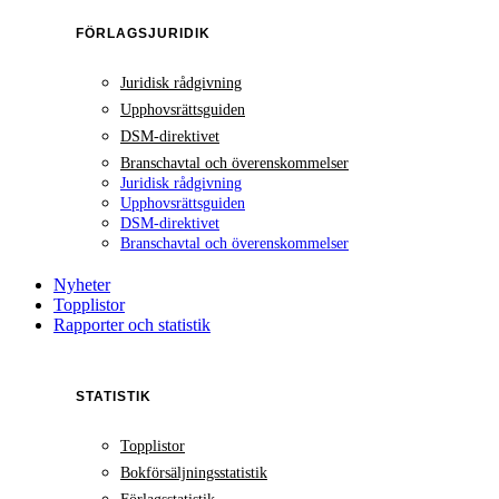
FÖRLAGSJURIDIK
Juridisk rådgivning
Upphovsrättsguiden
DSM-direktivet
Branschavtal och överenskommelser
Juridisk rådgivning
Upphovsrättsguiden
DSM-direktivet
Branschavtal och överenskommelser
Nyheter
Topplistor
Rapporter och statistik
STATISTIK
Topplistor
Bokförsäljningsstatistik