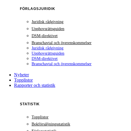
FÖRLAGSJURIDIK
Juridisk rådgivning
Upphovsrättsguiden
DSM-direktivet
Branschavtal och överenskommelser
Juridisk rådgivning
Upphovsrättsguiden
DSM-direktivet
Branschavtal och överenskommelser
Nyheter
Topplistor
Rapporter och statistik
STATISTIK
Topplistor
Bokförsäljningsstatistik