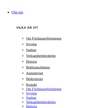
Hoppa
till
Om oss
innehåll
VILKA ÄR VI?
Om Förläggareföreningen
Styrelse
Stadgar
Verksamhetsberättelse
Historia
Bokbranschdagen
Augustpriset
Hederspriset
Kontakt
Om Förläggareföreningen
Styrelse
Stadgar
Verksamhetsberättelse
Historia