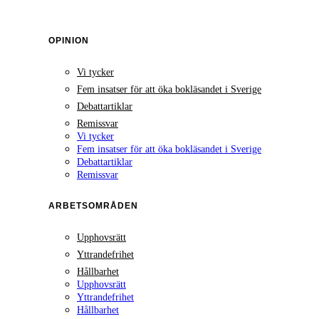
OPINION
Vi tycker
Fem insatser för att öka bokläsandet i Sverige
Debattartiklar
Remissvar
Vi tycker
Fem insatser för att öka bokläsandet i Sverige
Debattartiklar
Remissvar
ARBETSOMRÅDEN
Upphovsrätt
Yttrandefrihet
Hållbarhet
Upphovsrätt
Yttrandefrihet
Hållbarhet