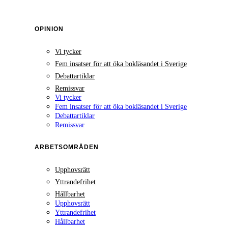
OPINION
Vi tycker
Fem insatser för att öka bokläsandet i Sverige
Debattartiklar
Remissvar
Vi tycker
Fem insatser för att öka bokläsandet i Sverige
Debattartiklar
Remissvar
ARBETSOMRÅDEN
Upphovsrätt
Yttrandefrihet
Hållbarhet
Upphovsrätt
Yttrandefrihet
Hållbarhet