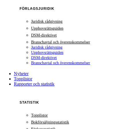
FÖRLAGSJURIDIK
Juridisk rådgivning
Upphovsrättsguiden
DSM-direktivet
Branschavtal och överenskommelser
Juridisk rådgivning
Upphovsrättsguiden
DSM-direktivet
Branschavtal och överenskommelser
Nyheter
Topplistor
Rapporter och statistik
STATISTIK
Topplistor
Bokförsäljningsstatistik