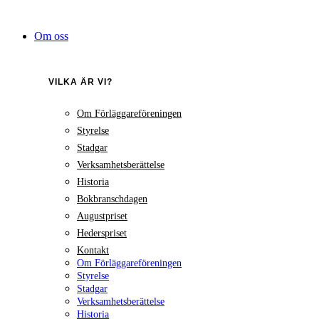
Hoppa
till
Om oss
innehåll
VILKA ÄR VI?
Om Förläggareföreningen
Styrelse
Stadgar
Verksamhetsberättelse
Historia
Bokbranschdagen
Augustpriset
Hederspriset
Kontakt
Om Förläggareföreningen
Styrelse
Stadgar
Verksamhetsberättelse
Historia