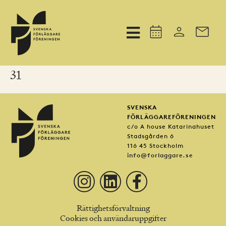
31
SVENSKA
FÖRLÄGGAREFÖRENINGEN
c/o A house Katarinahuset
Stadsgården 6
116 45 Stockholm
info@forlaggare.se
Rättighetsförvaltning
Cookies och användaruppgifter