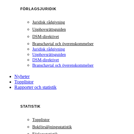
FÖRLAGSJURIDIK
Juridisk rådgivning
Upphovsrättsguiden
DSM-direktivet
Branschavtal och överenskommelser
Juridisk rådgivning
Upphovsrättsguiden
DSM-direktivet
Branschavtal och överenskommelser
Nyheter
Topplistor
Rapporter och statistik
STATISTIK
Topplistor
Bokförsäljningsstatistik