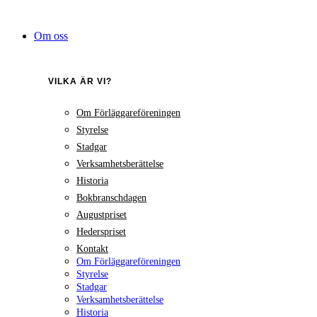
Hoppa
till
Om oss
innehåll
VILKA ÄR VI?
Om Förläggareföreningen
Styrelse
Stadgar
Verksamhetsberättelse
Historia
Bokbranschdagen
Augustpriset
Hederspriset
Kontakt
Om Förläggareföreningen
Styrelse
Stadgar
Verksamhetsberättelse
Historia