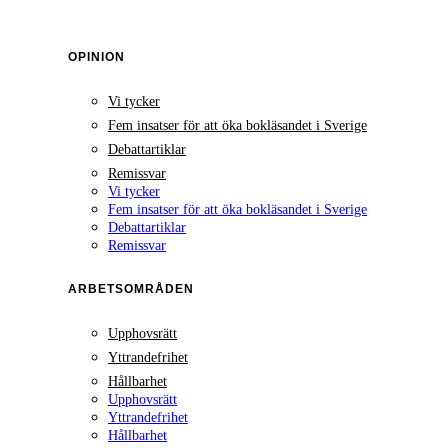
OPINION
Vi tycker
Fem insatser för att öka bokläsandet i Sverige
Debattartiklar
Remissvar
Vi tycker
Fem insatser för att öka bokläsandet i Sverige
Debattartiklar
Remissvar
ARBETSOMRÅDEN
Upphovsrätt
Yttrandefrihet
Hållbarhet
Upphovsrätt
Yttrandefrihet
Hållbarhet