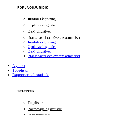
FÖRLAGSJURIDIK
Juridisk rådgivning
Upphovsrättsguiden
DSM-direktivet
Branschavtal och överenskommelser
Juridisk rådgivning
Upphovsrättsguiden
DSM-direktivet
Branschavtal och överenskommelser
Nyheter
Topplistor
Rapporter och statistik
STATISTIK
Topplistor
Bokförsäljningsstatistik