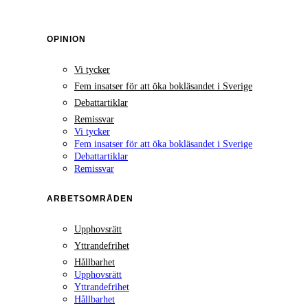
OPINION
Vi tycker
Fem insatser för att öka bokläsandet i Sverige
Debattartiklar
Remissvar
Vi tycker
Fem insatser för att öka bokläsandet i Sverige
Debattartiklar
Remissvar
ARBETSOMRÅDEN
Upphovsrätt
Yttrandefrihet
Hållbarhet
Upphovsrätt
Yttrandefrihet
Hållbarhet