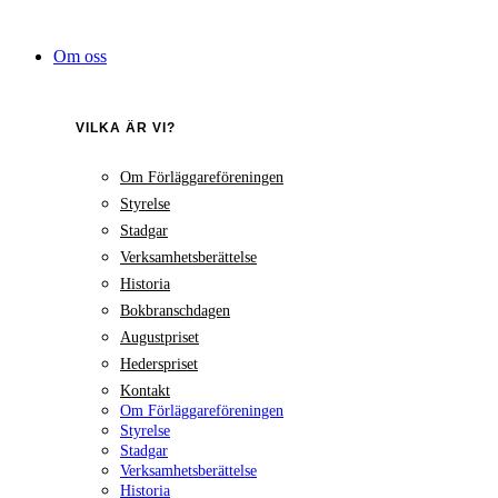
Hoppa
till
Om oss
innehåll
VILKA ÄR VI?
Om Förläggareföreningen
Styrelse
Stadgar
Verksamhetsberättelse
Historia
Bokbranschdagen
Augustpriset
Hederspriset
Kontakt
Om Förläggareföreningen
Styrelse
Stadgar
Verksamhetsberättelse
Historia