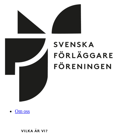
Hoppa
till
innehåll
Om oss
VILKA ÄR VI?