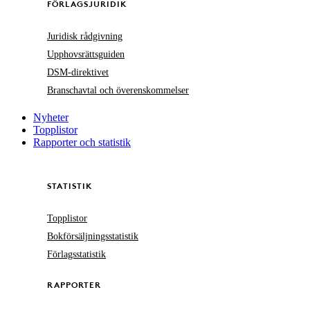
FÖRLAGSJURIDIK
Juridisk rådgivning
Upphovsrättsguiden
DSM-direktivet
Branschavtal och överenskommelser
Nyheter
Topplistor
Rapporter och statistik
STATISTIK
Topplistor
Bokförsäljningsstatistik
Förlagsstatistik
RAPPORTER