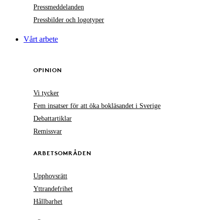
Pressmeddelanden
Pressbilder och logotyper
Vårt arbete
OPINION
Vi tycker
Fem insatser för att öka bokläsandet i Sverige
Debattartiklar
Remissvar
ARBETSOMRÅDEN
Upphovsrätt
Yttrandefrihet
Hållbarhet