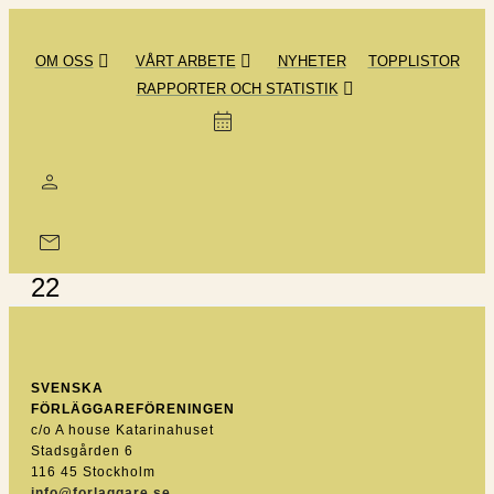
Hoppa
till
OM OSS
VÅRT ARBETE
NYHETER
TOPPLISTOR
innehåll
RAPPORTER OCH STATISTIK
22
SVENSKA
FÖRLÄGGAREFÖRENINGEN
c/o A house Katarinahuset
Stadsgården 6
116 45 Stockholm
info@forlaggare.se