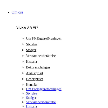
Hoppa
till
Om oss
innehåll
VILKA ÄR VI?
Om Förläggareföreningen
Styrelse
Stadgar
Verksamhetsberättelse
Historia
Bokbranschdagen
Augustpriset
Hederspriset
Kontakt
Om Förläggareföreningen
Styrelse
Stadgar
Verksamhetsberättelse
Historia