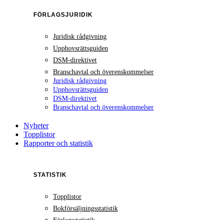
FÖRLAGSJURIDIK
Juridisk rådgivning
Upphovsrättsguiden
DSM-direktivet
Branschavtal och överenskommelser
Juridisk rådgivning
Upphovsrättsguiden
DSM-direktivet
Branschavtal och överenskommelser
Nyheter
Topplistor
Rapporter och statistik
STATISTIK
Topplistor
Bokförsäljningsstatistik