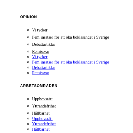
OPINION
Vi tycker
Fem insatser för att öka bokläsandet i Sverige
Debattartiklar
Remissvar
Vi tycker
Fem insatser för att öka bokläsandet i Sverige
Debattartiklar
Remissvar
ARBETSOMRÅDEN
Upphovsrätt
Yttrandefrihet
Hållbarhet
Upphovsrätt
Yttrandefrihet
Hållbarhet