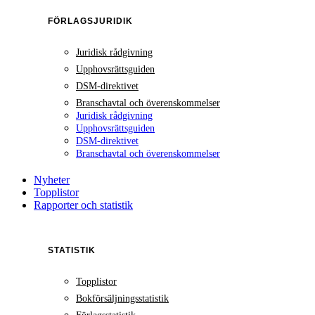
FÖRLAGSJURIDIK
Juridisk rådgivning
Upphovsrättsguiden
DSM-direktivet
Branschavtal och överenskommelser
Juridisk rådgivning
Upphovsrättsguiden
DSM-direktivet
Branschavtal och överenskommelser
Nyheter
Topplistor
Rapporter och statistik
STATISTIK
Topplistor
Bokförsäljningsstatistik