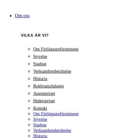
Hoppa
till
Om oss
innehåll
VILKA ÄR VI?
Om Förläggareföreningen
Styrelse
Stadgar
Verksamhetsberättelse
Historia
Bokbranschdagen
Augustpriset
Hederspriset
Kontakt
Om Förläggareföreningen
Styrelse
Stadgar
Verksamhetsberättelse
Historia