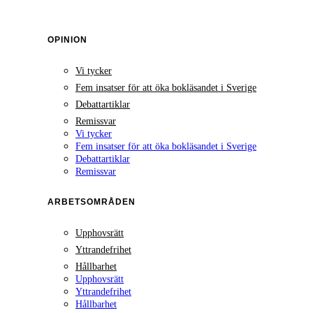
OPINION
Vi tycker
Fem insatser för att öka bokläsandet i Sverige
Debattartiklar
Remissvar
Vi tycker
Fem insatser för att öka bokläsandet i Sverige
Debattartiklar
Remissvar
ARBETSOMRÅDEN
Upphovsrätt
Yttrandefrihet
Hållbarhet
Upphovsrätt
Yttrandefrihet
Hållbarhet