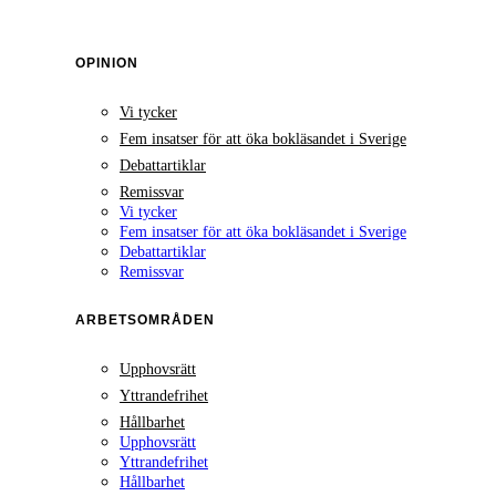
OPINION
Vi tycker
Fem insatser för att öka bokläsandet i Sverige
Debattartiklar
Remissvar
Vi tycker
Fem insatser för att öka bokläsandet i Sverige
Debattartiklar
Remissvar
ARBETSOMRÅDEN
Upphovsrätt
Yttrandefrihet
Hållbarhet
Upphovsrätt
Yttrandefrihet
Hållbarhet