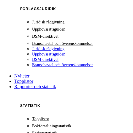
FÖRLAGSJURIDIK
Juridisk rådgivning
Upphovsrättsguiden
DSM-direktivet
Branschavtal och överenskommelser
Juridisk rådgivning
Upphovsrättsguiden
DSM-direktivet
Branschavtal och överenskommelser
Nyheter
Topplistor
Rapporter och statistik
STATISTIK
Topplistor
Bokförsäljningsstatistik