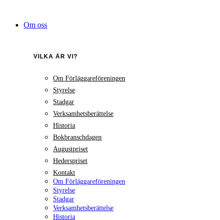
Hoppa
till
Om oss
innehåll
VILKA ÄR VI?
Om Förläggareföreningen
Styrelse
Stadgar
Verksamhetsberättelse
Historia
Bokbranschdagen
Augustpriset
Hederspriset
Kontakt
Om Förläggareföreningen
Styrelse
Stadgar
Verksamhetsberättelse
Historia