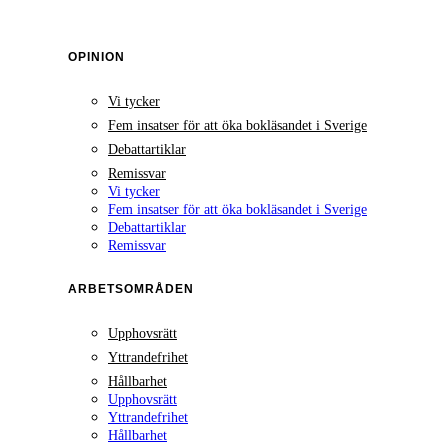
OPINION
Vi tycker
Fem insatser för att öka bokläsandet i Sverige
Debattartiklar
Remissvar
Vi tycker
Fem insatser för att öka bokläsandet i Sverige
Debattartiklar
Remissvar
ARBETSOMRÅDEN
Upphovsrätt
Yttrandefrihet
Hållbarhet
Upphovsrätt
Yttrandefrihet
Hållbarhet