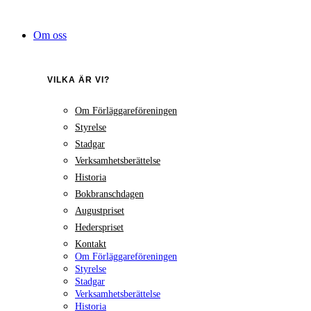
Hoppa
till
Om oss
innehåll
VILKA ÄR VI?
Om Förläggareföreningen
Styrelse
Stadgar
Verksamhetsberättelse
Historia
Bokbranschdagen
Augustpriset
Hederspriset
Kontakt
Om Förläggareföreningen
Styrelse
Stadgar
Verksamhetsberättelse
Historia