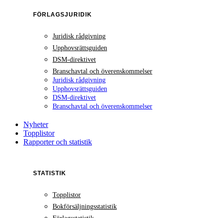
FÖRLAGSJURIDIK
Juridisk rådgivning
Upphovsrättsguiden
DSM-direktivet
Branschavtal och överenskommelser
Juridisk rådgivning
Upphovsrättsguiden
DSM-direktivet
Branschavtal och överenskommelser
Nyheter
Topplistor
Rapporter och statistik
STATISTIK
Topplistor
Bokförsäljningsstatistik