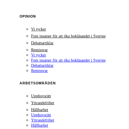
OPINION
Vi tycker
Fem insatser för att öka bokläsandet i Sverige
Debattartiklar
Remissvar
Vi tycker
Fem insatser för att öka bokläsandet i Sverige
Debattartiklar
Remissvar
ARBETSOMRÅDEN
Upphovsrätt
Yttrandefrihet
Hållbarhet
Upphovsrätt
Yttrandefrihet
Hållbarhet