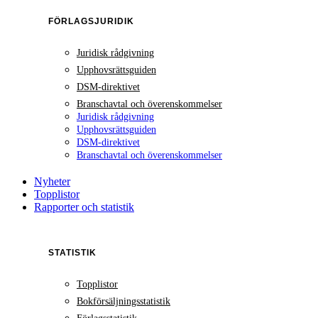
FÖRLAGSJURIDIK
Juridisk rådgivning
Upphovsrättsguiden
DSM-direktivet
Branschavtal och överenskommelser
Juridisk rådgivning
Upphovsrättsguiden
DSM-direktivet
Branschavtal och överenskommelser
Nyheter
Topplistor
Rapporter och statistik
STATISTIK
Topplistor
Bokförsäljningsstatistik