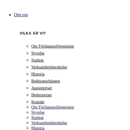
Hoppa
till
Om oss
innehåll
VILKA ÄR VI?
Om Förläggareföreningen
Styrelse
Stadgar
Verksamhetsberättelse
Historia
Bokbranschdagen
Augustpriset
Hederspriset
Kontakt
Om Förläggareföreningen
Styrelse
Stadgar
Verksamhetsberättelse
Historia