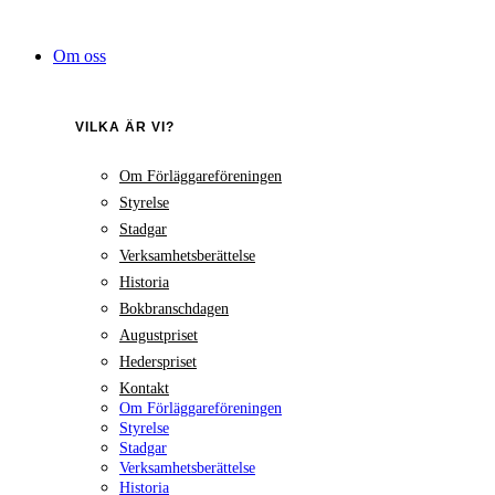
Hoppa
till
Om oss
innehåll
VILKA ÄR VI?
Om Förläggareföreningen
Styrelse
Stadgar
Verksamhetsberättelse
Historia
Bokbranschdagen
Augustpriset
Hederspriset
Kontakt
Om Förläggareföreningen
Styrelse
Stadgar
Verksamhetsberättelse
Historia