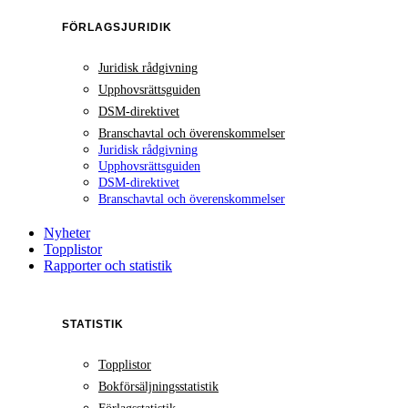
FÖRLAGSJURIDIK
Juridisk rådgivning
Upphovsrättsguiden
DSM-direktivet
Branschavtal och överenskommelser
Juridisk rådgivning
Upphovsrättsguiden
DSM-direktivet
Branschavtal och överenskommelser
Nyheter
Topplistor
Rapporter och statistik
STATISTIK
Topplistor
Bokförsäljningsstatistik