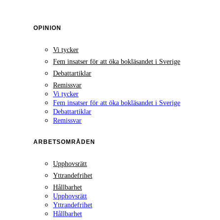
OPINION
Vi tycker
Fem insatser för att öka bokläsandet i Sverige
Debattartiklar
Remissvar
Vi tycker
Fem insatser för att öka bokläsandet i Sverige
Debattartiklar
Remissvar
ARBETSOMRÅDEN
Upphovsrätt
Yttrandefrihet
Hållbarhet
Upphovsrätt
Yttrandefrihet
Hållbarhet