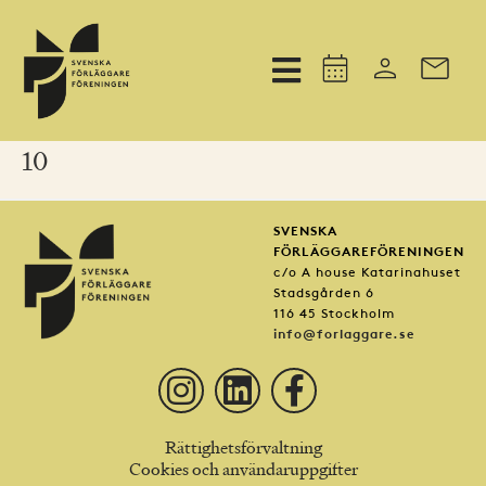
10
SVENSKA
FÖRLÄGGAREFÖRENINGEN
c/o A house Katarinahuset
Stadsgården 6
116 45 Stockholm
info@forlaggare.se
Rättighetsförvaltning
Cookies och användaruppgifter