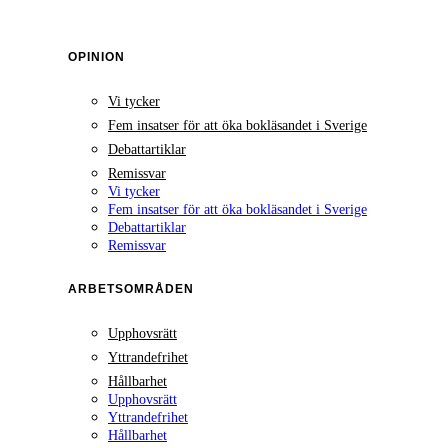
OPINION
Vi tycker
Fem insatser för att öka bokläsandet i Sverige
Debattartiklar
Remissvar
Vi tycker
Fem insatser för att öka bokläsandet i Sverige
Debattartiklar
Remissvar
ARBETSOMRÅDEN
Upphovsrätt
Yttrandefrihet
Hållbarhet
Upphovsrätt
Yttrandefrihet
Hållbarhet