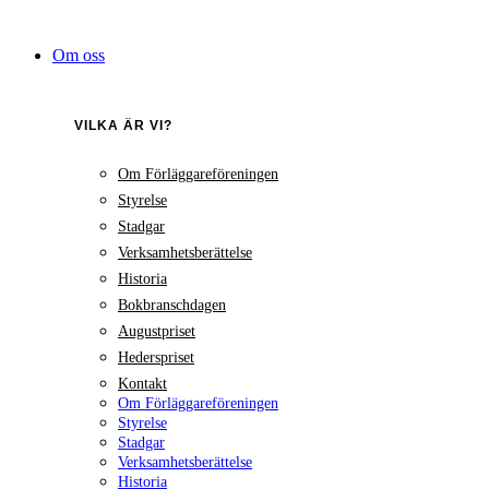
Hoppa
till
Om oss
innehåll
VILKA ÄR VI?
Om Förläggareföreningen
Styrelse
Stadgar
Verksamhetsberättelse
Historia
Bokbranschdagen
Augustpriset
Hederspriset
Kontakt
Om Förläggareföreningen
Styrelse
Stadgar
Verksamhetsberättelse
Historia