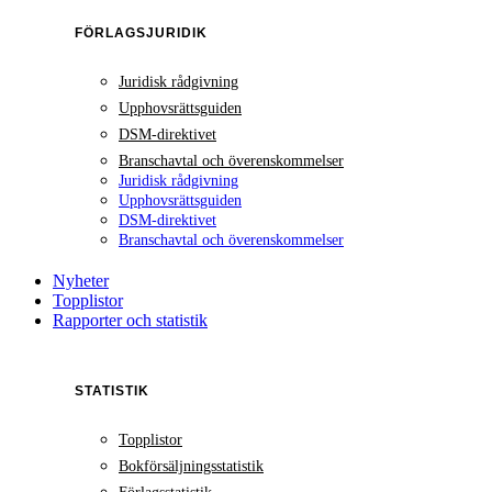
FÖRLAGSJURIDIK
Juridisk rådgivning
Upphovsrättsguiden
DSM-direktivet
Branschavtal och överenskommelser
Juridisk rådgivning
Upphovsrättsguiden
DSM-direktivet
Branschavtal och överenskommelser
Nyheter
Topplistor
Rapporter och statistik
STATISTIK
Topplistor
Bokförsäljningsstatistik