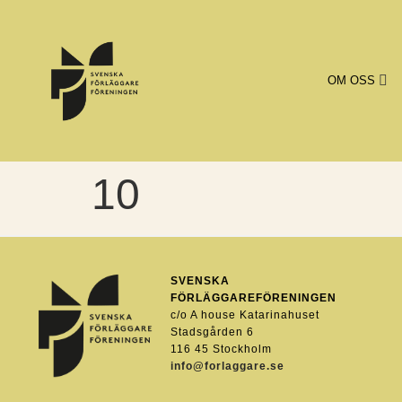
OM OSS
10
SVENSKA
FÖRLÄGGAREFÖRENINGEN
c/o A house Katarinahuset
Stadsgården 6
116 45 Stockholm
info@forlaggare.se