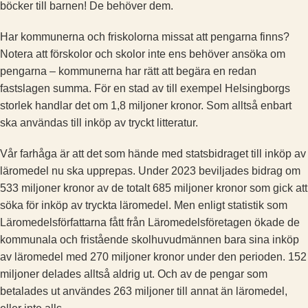
böcker till barnen! De behöver dem.
Har kommunerna och friskolorna missat att pengarna finns?
Notera att förskolor och skolor inte ens behöver ansöka om
pengarna – kommunerna har rätt att begära en redan
fastslagen summa. För en stad av till exempel Helsingborgs
storlek handlar det om 1,8 miljoner kronor. Som alltså enbart
ska användas till inköp av tryckt litteratur.
Vår farhåga är att det som hände med statsbidraget till inköp av
läromedel nu ska upprepas. Under 2023 beviljades bidrag om
533 miljoner kronor av de totalt 685 miljoner kronor som gick att
söka för inköp av tryckta läromedel. Men enligt statistik som
Läromedelsförfattarna fått från Läromedelsföretagen ökade de
kommunala och fristående skolhuvudmännen bara sina inköp
av läromedel med 270 miljoner kronor under den perioden. 152
miljoner delades alltså aldrig ut. Och av de pengar som
betalades ut användes 263 miljoner till annat än läromedel,