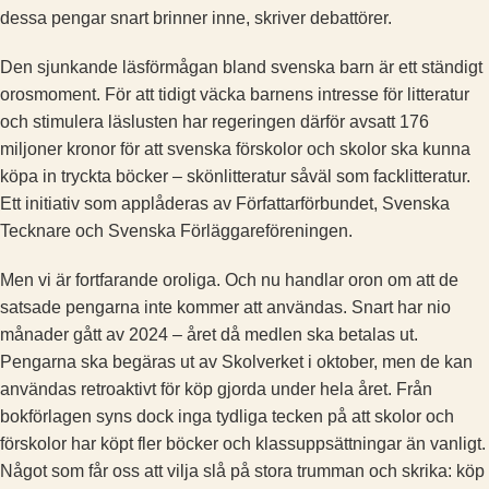
dessa pengar snart brinner inne, skriver debattörer.
Den sjunkande läsförmågan bland svenska barn är ett ständigt
orosmoment. För att tidigt väcka barnens intresse för litteratur
och stimulera läslusten har regeringen därför avsatt 176
miljoner kronor för att svenska förskolor och skolor ska kunna
köpa in tryckta böcker – skönlitteratur såväl som facklitteratur.
Ett initiativ som applåderas av Författarförbundet, Svenska
Tecknare och Svenska Förläggareföreningen.
Men vi är fortfarande oroliga. Och nu handlar oron om att de
satsade pengarna inte kommer att användas. Snart har nio
månader gått av 2024 – året då medlen ska betalas ut.
Pengarna ska begäras ut av Skolverket i oktober, men de kan
användas retroaktivt för köp gjorda under hela året. Från
bokförlagen syns dock inga tydliga tecken på att skolor och
förskolor har köpt fler böcker och klassuppsättningar än vanligt.
Något som får oss att vilja slå på stora trumman och skrika: köp