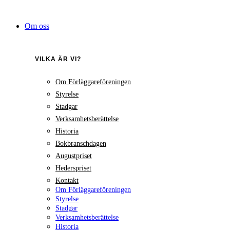
Hoppa
till
Om oss
innehåll
VILKA ÄR VI?
Om Förläggareföreningen
Styrelse
Stadgar
Verksamhetsberättelse
Historia
Bokbranschdagen
Augustpriset
Hederspriset
Kontakt
Om Förläggareföreningen
Styrelse
Stadgar
Verksamhetsberättelse
Historia