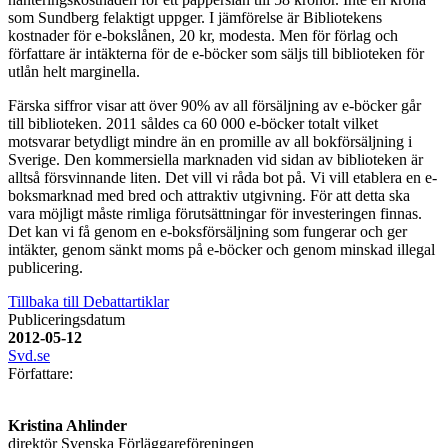
som Sundberg felaktigt uppger. I jämförelse är Bibliotekens
kostnader för e-bokslånen, 20 kr, modesta. Men för förlag och
författare är intäkterna för de e-böcker som säljs till biblioteken för
utlån helt marginella.
Färska siffror visar att över 90% av all försäljning av e-böcker går
till biblioteken. 2011 såldes ca 60 000 e-böcker totalt vilket
motsvarar betydligt mindre än en promille av all bokförsäljning i
Sverige. Den kommersiella marknaden vid sidan av biblioteken är
alltså försvinnande liten. Det vill vi råda bot på. Vi vill etablera en e-
boksmarknad med bred och attraktiv utgivning. För att detta ska
vara möjligt måste rimliga förutsättningar för investeringen finnas.
Det kan vi få genom en e-boksförsäljning som fungerar och ger
intäkter, genom sänkt moms på e-böcker och genom minskad illegal
publicering.
Tillbaka till Debattartiklar
Publiceringsdatum
2012-05-12
Svd.se
Författare:
Kristina Ahlinder
direktör Svenska Förläggareföreningen