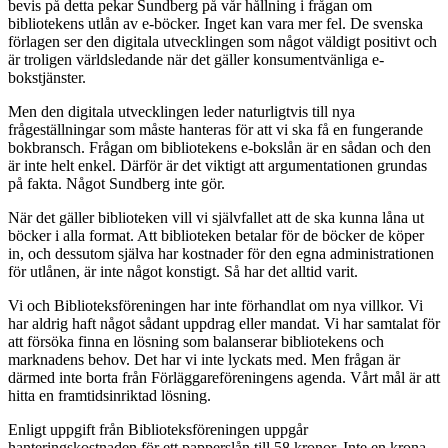
bevis på detta pekar Sundberg på vår hållning i frågan om
bibliotekens utlån av e-böcker. Inget kan vara mer fel. De svenska
förlagen ser den digitala utvecklingen som något väldigt positivt och
är troligen världsledande när det gäller konsumentvänliga e-
bokstjänster.
Men den digitala utvecklingen leder naturligtvis till nya
frågeställningar som måste hanteras för att vi ska få en fungerande
bokbransch. Frågan om bibliotekens e-bokslån är en sådan och den
är inte helt enkel. Därför är det viktigt att argumentationen grundas
på fakta. Något Sundberg inte gör.
När det gäller biblioteken vill vi självfallet att de ska kunna låna ut
böcker i alla format. Att biblioteken betalar för de böcker de köper
in, och dessutom själva har kostnader för den egna administrationen
för utlånen, är inte något konstigt. Så har det alltid varit.
Vi och Biblioteksföreningen har inte förhandlat om nya villkor. Vi
har aldrig haft något sådant uppdrag eller mandat. Vi har samtalat för
att försöka finna en lösning som balanserar bibliotekens och
marknadens behov. Det har vi inte lyckats med. Men frågan är
därmed inte borta från Förläggareföreningens agenda. Vårt mål är att
hitta en framtidsinriktad lösning.
Enligt uppgift från Biblioteksföreningen uppgår
hanteringskostnaden för ett papperslån till 58 kronor. Inte en krona