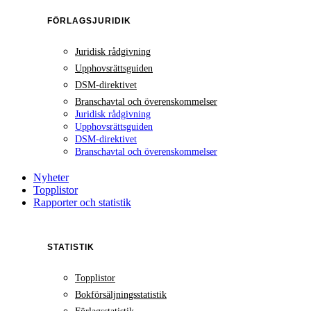
FÖRLAGSJURIDIK
Juridisk rådgivning
Upphovsrättsguiden
DSM-direktivet
Branschavtal och överenskommelser
Juridisk rådgivning
Upphovsrättsguiden
DSM-direktivet
Branschavtal och överenskommelser
Nyheter
Topplistor
Rapporter och statistik
STATISTIK
Topplistor
Bokförsäljningsstatistik