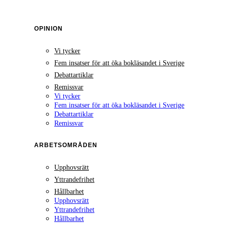
OPINION
Vi tycker
Fem insatser för att öka bokläsandet i Sverige
Debattartiklar
Remissvar
Vi tycker
Fem insatser för att öka bokläsandet i Sverige
Debattartiklar
Remissvar
ARBETSOMRÅDEN
Upphovsrätt
Yttrandefrihet
Hållbarhet
Upphovsrätt
Yttrandefrihet
Hållbarhet