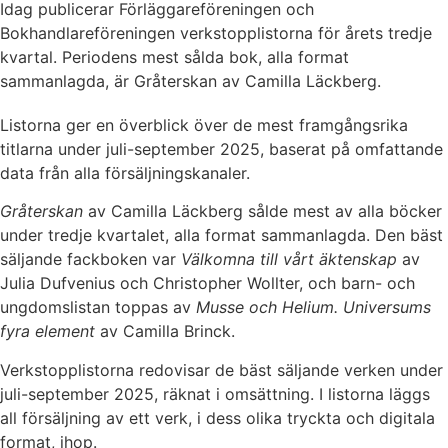
Idag publicerar Förläggareföreningen och
Bokhandlareföreningen verkstopplistorna för årets tredje
kvartal. Periodens mest sålda bok, alla format
sammanlagda, är Gråterskan av Camilla Läckberg.
Listorna ger en överblick över de mest framgångsrika
titlarna under juli-september 2025, baserat på omfattande
data från alla försäljningskanaler.
Gråterskan
av Camilla Läckberg sålde mest av alla böcker
under tredje kvartalet, alla format sammanlagda. Den bäst
säljande fackboken var
Välkomna till vårt äktenskap
av
Julia Dufvenius och Christopher Wollter, och barn- och
ungdomslistan toppas av
Musse och Helium. Universums
fyra element
av Camilla Brinck.
Verkstopplistorna redovisar de bäst säljande verken under
juli-september 2025, räknat i omsättning. I listorna läggs
all försäljning av ett verk, i dess olika tryckta och digitala
format, ihop.