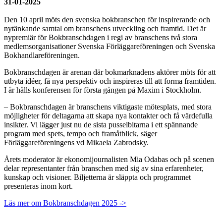
31-01-2025
Den 10 april möts den svenska bokbranschen för inspirerande och
nytänkande samtal om branschens utveckling och framtid. Det är
nypremiär för Bokbranschdagen i regi av branschens två stora
medlemsorganisationer Svenska Förläggareföreningen och Svenska
Bokhandlareföreningen.
Bokbranschdagen är arenan där bokmarknadens aktörer möts för att
utbyta idéer, få nya perspektiv och inspireras till att forma framtiden.
I år hålls konferensen för första gången på Maxim i Stockholm.
– Bokbranschdagen är branschens viktigaste mötesplats, med stora
möjligheter för deltagarna att skapa nya kontakter och få värdefulla
insikter. Vi lägger just nu de sista pusselbitarna i ett spännande
program med spets, tempo och framåtblick, säger
Förläggareföreningens vd Mikaela Zabrodsky.
Årets moderator är ekonomijournalisten Mia Odabas och på scenen
delar representanter från branschen med sig av sina erfarenheter,
kunskap och visioner. Biljetterna är släppta och programmet
presenteras inom kort.
Läs mer om Bokbranschdagen 2025 ->