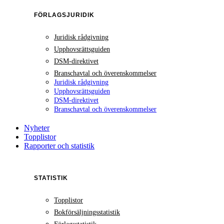
FÖRLAGSJURIDIK
Juridisk rådgivning
Upphovsrättsguiden
DSM-direktivet
Branschavtal och överenskommelser
Juridisk rådgivning
Upphovsrättsguiden
DSM-direktivet
Branschavtal och överenskommelser
Nyheter
Topplistor
Rapporter och statistik
STATISTIK
Topplistor
Bokförsäljningsstatistik