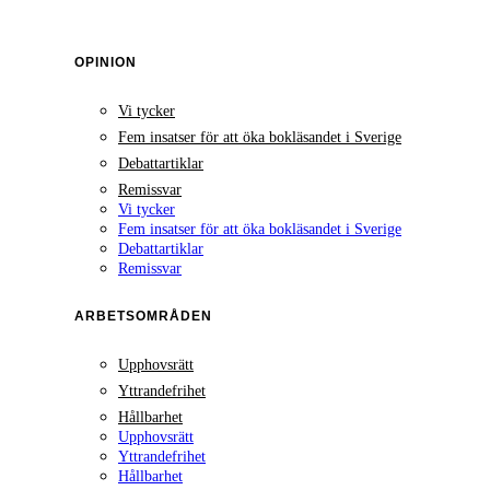
OPINION
Vi tycker
Fem insatser för att öka bokläsandet i Sverige
Debattartiklar
Remissvar
Vi tycker
Fem insatser för att öka bokläsandet i Sverige
Debattartiklar
Remissvar
ARBETSOMRÅDEN
Upphovsrätt
Yttrandefrihet
Hållbarhet
Upphovsrätt
Yttrandefrihet
Hållbarhet