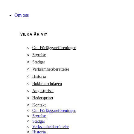
Hoppa
till
Om oss
innehåll
VILKA ÄR VI?
Om Förläggareföreningen
Styrelse
Stadgar
Verksamhetsberättelse
Historia
Bokbranschdagen
Augustpriset
Hederspriset
Kontakt
Om Förläggareföreningen
Styrelse
Stadgar
Verksamhetsberättelse
Historia