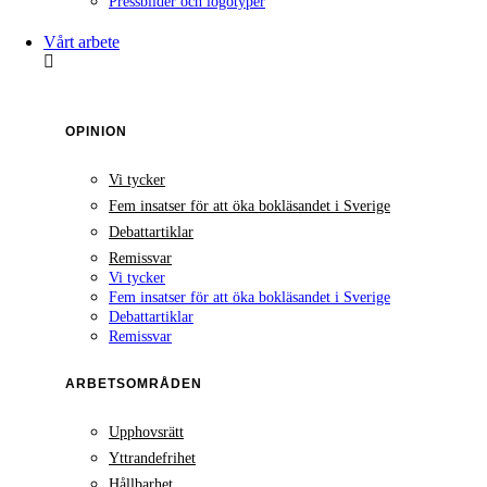
Pressbilder och logotyper
Vårt arbete
OPINION
Vi tycker
Fem insatser för att öka bokläsandet i Sverige
Debattartiklar
Remissvar
Vi tycker
Fem insatser för att öka bokläsandet i Sverige
Debattartiklar
Remissvar
ARBETSOMRÅDEN
Upphovsrätt
Yttrandefrihet
Hållbarhet