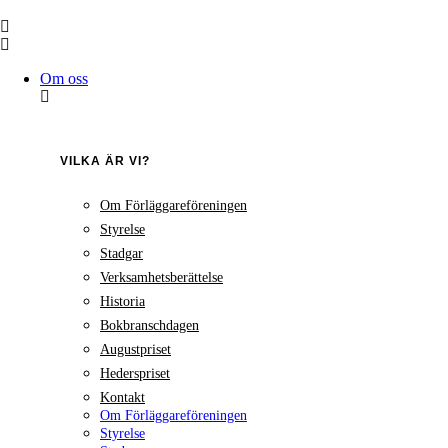
Hoppa
till
innehåll
Om oss
VILKA ÄR VI?
Om Förläggareföreningen
Styrelse
Stadgar
Verksamhetsberättelse
Historia
Bokbranschdagen
Augustpriset
Hederspriset
Kontakt
Om Förläggareföreningen
Styrelse