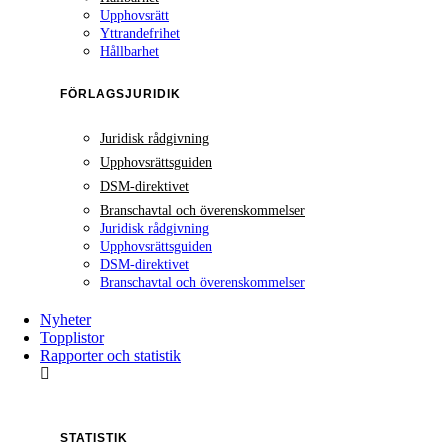
Upphovsrätt
Yttrandefrihet
Hållbarhet
FÖRLAGSJURIDIK
Juridisk rådgivning
Upphovsrättsguiden
DSM-direktivet
Branschavtal och överenskommelser
Juridisk rådgivning
Upphovsrättsguiden
DSM-direktivet
Branschavtal och överenskommelser
Nyheter
Topplistor
Rapporter och statistik
STATISTIK