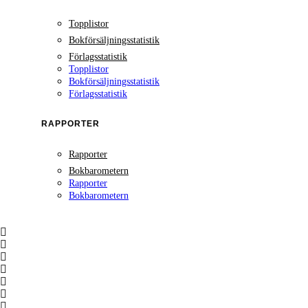
Topplistor
Bokförsäljningsstatistik
Förlagsstatistik
Topplistor
Bokförsäljningsstatistik
Förlagsstatistik
RAPPORTER
Rapporter
Bokbarometern
Rapporter
Bokbarometern