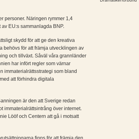
Dramatikerförbund
ner personer. Näringen rymmer 1,4
ent av EU:s sammanlagda BNP.
sligt skydd för att ge den kreativa
tta behövs för att främja utvecklingen av
ning och tillväxt. Såväl våra grannländer
nien har infört regler som värnar
en immaterialrättsstrategi som bland
med att förhindra digitala
Sanningen är den att Sverige redan
­immaterialrättsintrång över internet.
nie Lööf och Centern att gå i motsatt
örutsättningarna finns för att främja den