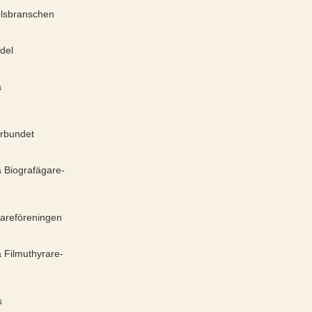
elsbranschen
del
a
örbundet
 Biografägare­
areföreningen
 Filmuthyrare­
s