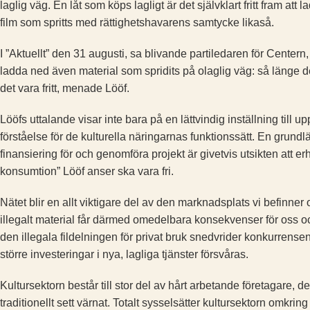
laglig väg. En låt som köps lagligt är det självklart fritt fram att
film som spritts med rättighetshavarens samtycke likaså.
I ”Aktuellt” den 31 augusti, sa blivande partiledaren för Centern, ­
ladda ned även material som spridits på olaglig väg: så länge d
det vara fritt, menade Lööf.
Lööfs uttalande visar inte bara på en lättvindig inställning till 
förståelse för de kulturella näringarnas funktionssätt. En grundl
finansiering för och genomföra projekt är givetvis utsikten att ­er
konsumtion” Lööf anser ska vara fri.
Nätet blir en allt viktigare del av den marknadsplats vi befinne
illegalt material får därmed omedelbara konsekvenser för oss och
den ­illegala fildelningen för privat bruk snedvrider konkurren
större investeringar i nya, lagliga tjänster försvåras.
Kultursektorn består till stor del av hårt arbetande företagare, 
traditionellt sett värnat. Totalt sysselsätter kultursektorn omk