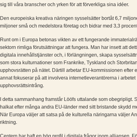
sig till våra branscher och yrken för att förverkliga sina idéer.
Den europeiska kreativa näringen sysselsätter bortåt 6,7 miljo
miljoner små och medelstora företag och ­bidrar med 3,3 proc
Runt om i Europa betonas vikten av ett fungerande immaterialrätt
sektorn rimliga förutsättningar att fungera. Man har insett att de
digitala innehållstjänster och, i förlängningen, skapa sysselsätt
som stora kulturnationer som Frankrike, Tyskland och Storbritan
upphovsrätten på nätet. Därtill arbetar EU-kommissionen ­efter 
annat fokuserar på att involvera internetleverantörerna i arbetet 
upphovsrättsintrång.
I detta sammanhang framstår Lööfs uttalande som obegripligt. 
halkat efter många andra EU-länder med sitt bristande skydd mot 
När Europa väljer att satsa på de kulturella näringarna väljer An
riktning.
Centern har haft en hög profil i digitala frågor inom alliansen. F