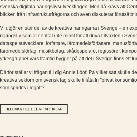
svenska digitala näringslivs­utvecklingen. Men då krävs att Cen
blicken från infrastrukturfrågorna och även diskuterar förutsättni
Vi utgör en stor del av de kreativa näringarna i Sverige – en ex
näringsliv som är central inte minst för att driva tillväxten i Sver
dataspelsutvecklare, författare, läromedelsförfattare, manusförfat
läromedelsförlag, musikbolag, skådespelare, regissörer, komposi
yrkesgrupper vars framtid bygger på att det i Sverige finns ett f
Därför ställer vi frågan till dig ­Annie Lööf: På vilket sätt skulle
kreativa sektorn om svensk lag skulle tillåta fri ”privat konsumt
som spridits illegalt?
TILLBAKA TILL DEBATTARTIKLAR