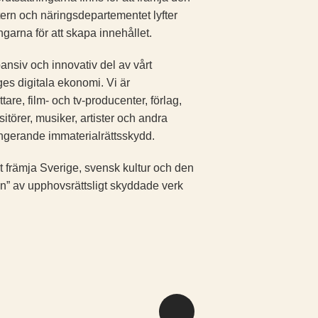
tern och näringsdepartementet lyfter
ngarna för att skapa innehållet.
pansiv och innovativ del av vårt
iges digitala ekonomi. Vi är
tare, film- och tv-producenter, förlag,
törer, musiker, artister och andra
ungerande ­immaterialrättsskydd.
 det främja Sverige, svensk kultur och den
ion” av upphovsrättsligt skyddade verk