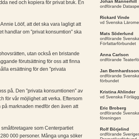
Johan Mannerhill
 ladda ned och kopiera för privat bruk. En
ordförande Datasp
Rickard Vinde
vd Svenska Lärome
Annie Lööf, att det ska vara lagligt att
et handlar om ”privat konsumtion” ska
Mats Söderlund
ordförande Svensk
Författarförbundet
upphovsrätten, utan också en bristande
Anna Carlson
ordförande Teaterf
äggande förutsättning för oss att finna
hålla ersättning för den ”privata
Jan Bernhardsson
ordförande Svenska
förbundet
r oss på. Den ”privata konsumtionen” av
Kristina Ahlinder
vd Svenska Förlägg
 för vår möjlighet att verka. Eftersom
sen på marknaden medför den även att
Eric Broberg
ordförande Svenska
föreningen
de små­företagare som Centerpartiet
Rolf Börjelind
ordförande Sverige
ring 280 000 personer. Många unga söker