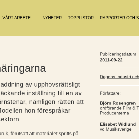
VÅRT ARBETE
NYHETER
TOPPLISTOR
RAPPORTER OCH S
Publiceringsdatum
2011-09-22
näringarna
Dagens Industri och
laddning av upphovsrättsligt
äckande inställning till en av
Författare:
nstenar, nämligen rätten att
Björn Rosengren
ordförande Film & 
 Modellen hon förespråkar
Producenterna
sektorn.
Elisabet Widlund
vd Musiksverige
k, förutsatt att materialet spritts på